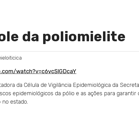
ole da poliomielite
ieloiticica
be.com/watch?v=c6vcSlGDcaY
tadora da Célula de Vigilância Epidemiológica da Secret
iscos epidemiológicos da pólio e as ações para garantir 
 no estado.